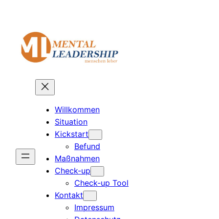
Direkt
zum
Inhalt
wechseln
Willkommen
Situation
Kickstart
Befund
Maßnahmen
Check-up
Check-up Tool
Kontakt
Impressum